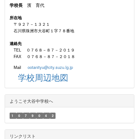
学校長
濱 育代
所在地
〒９２７－１３２１
石川県珠洲市大谷町１字７８番地
連絡先
TEL ０７６８－８７－２０１９
FAX ０７６８－８７－２０１８
ootanityu@city.suzu.lg.jp
Mail
学校周辺地図
ようこそ大谷中学校へ
1
0
7
9
0
4
2
リンクリスト