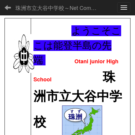
珠洲市立大谷中学校～Net Commons～
Toggl
ようこそこ
こは能登半島の先
端
Otani junior High
珠
School
洲市立大谷中学
校