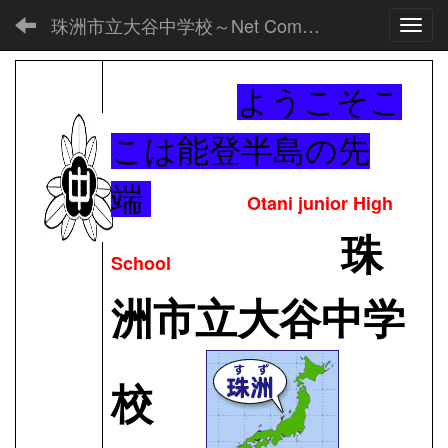
珠洲市立大谷中学校～Net Commons～
Toggl
ようこそこ
こは能登半島の先
端
Otani junior High
珠
School
洲市立大谷中学
校