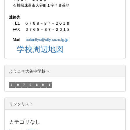
石川県珠洲市大谷町１字７８番地
連絡先
TEL ０７６８－８７－２０１９
FAX ０７６８－８７－２０１８
ootanityu@city.suzu.lg.jp
Mail
学校周辺地図
ようこそ大谷中学校へ
1
0
7
9
8
9
1
リンクリスト
カテゴリなし