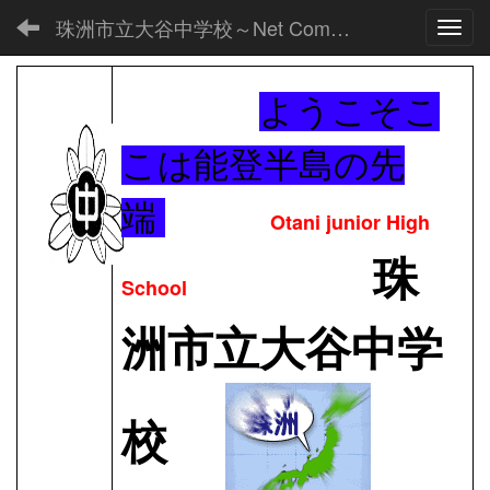
珠洲市立大谷中学校～Net Commons～
Toggl
ようこそこ
こは能登半島の先
端
Otani junior High
珠
School
洲市立大谷中学
校