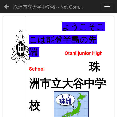
珠洲市立大谷中学校～Net Commons～
Toggl
ようこそこ
こは能登半島の先
端
Otani junior High
珠
School
洲市立大谷中学
校