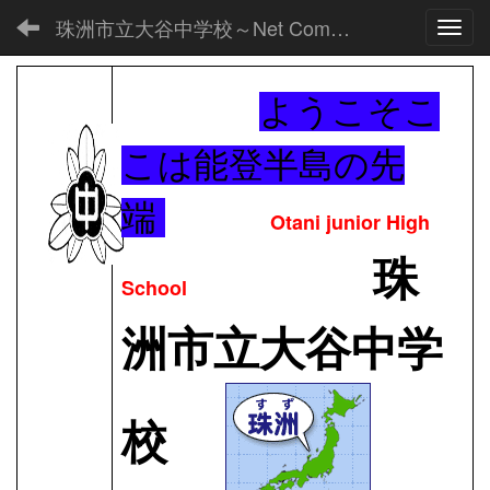
珠洲市立大谷中学校～Net Commons～
Toggl
ようこそこ
こは能登半島の先
端
Otani junior High
珠
School
洲市立大谷中学
校