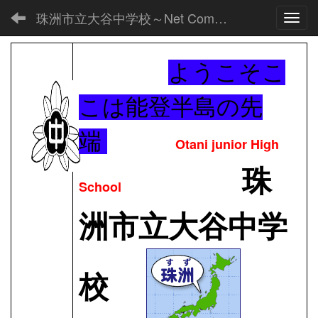
珠洲市立大谷中学校～Net Commons～
Toggl
ようこそこ
こは能登半島の先
端
Otani junior High
珠
School
洲市立大谷中学
校