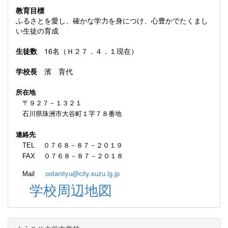
教育目標
ふるさとを愛し、確かな学力を身につけ、心豊かでたくまし
い生徒の育成
生徒数
16名（Ｈ２７．４．１現在）
学校長
濱 育代
所在地
〒９２７－１３２１
石川県珠洲市大谷町１字７８番地
連絡先
TEL ０７６８－８７－２０１９
FAX ０７６８－８７－２０１８
ootanityu@city.suzu.lg.jp
Mail
学校周辺地図