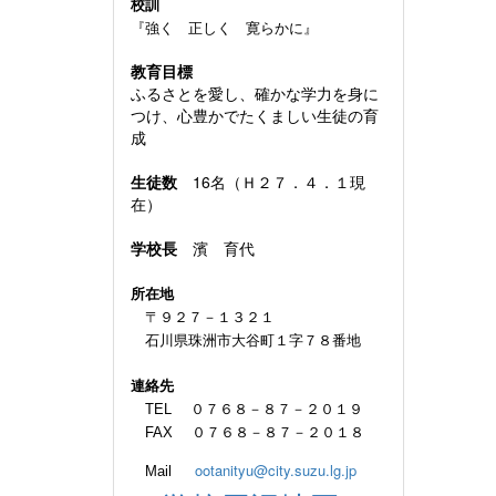
校訓
『強く 正しく 寛らかに』
教育目標
ふるさとを愛し、確かな学力を身に
つけ、心豊かでたくましい生徒の育
成
生徒数
16名（Ｈ２７．４．１現
在）
学校長
濱 育代
所在地
〒９２７－１３２１
石川県珠洲市大谷町１字７８番地
連絡先
TEL ０７６８－８７－２０１９
FAX ０７６８－８７－２０１８
ootanityu@city.suzu.lg.jp
Mail