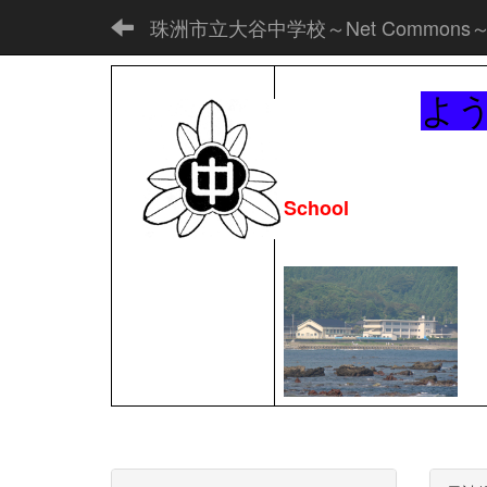
珠洲市立大谷中学校～Net Commons
よ
School