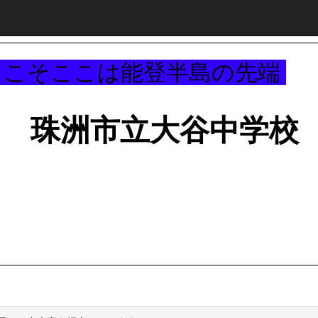
～
うこそここは能登半島の先端
珠洲市立大谷中学