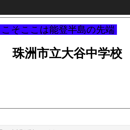
～
うこそここは能登半島の先端
珠洲市立大谷中学