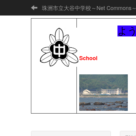
珠洲市立大谷中学校～Net Commons
よ
School