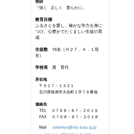
校訓
『強く 正しく 寛らかに』
教育目標
ふるさとを愛し、確かな学力を身に
つけ、心豊かでたくましい生徒の育
成
生徒数
16名（Ｈ２７．４．１現
在）
学校長
濱 育代
所在地
〒９２７－１３２１
石川県珠洲市大谷町１字７８番地
連絡先
TEL ０７６８－８７－２０１９
FAX ０７６８－８７－２０１８
ootanityu@city.suzu.lg.jp
Mail