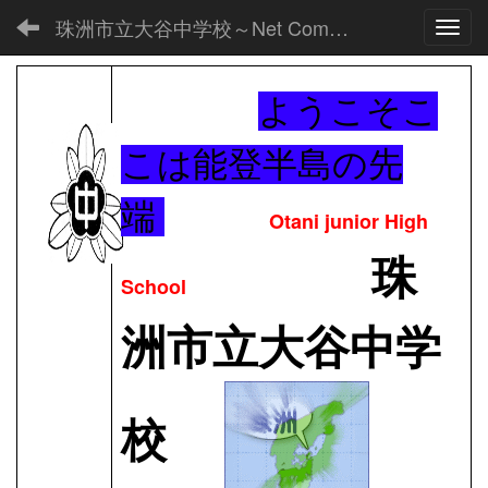
珠洲市立大谷中学校～Net Commons～
Toggl
ようこそこ
こは能登半島の先
端
Otani junior High
珠
School
洲市立大谷中学
校