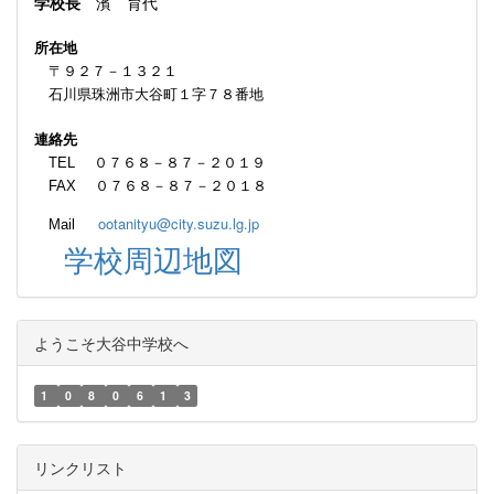
学校長
濱 育代
所在地
〒９２７－１３２１
石川県珠洲市大谷町１字７８番地
連絡先
TEL ０７６８－８７－２０１９
FAX ０７６８－８７－２０１８
ootanityu@city.suzu.lg.jp
Mail
学校周辺地図
ようこそ大谷中学校へ
1
0
8
0
6
1
3
リンクリスト