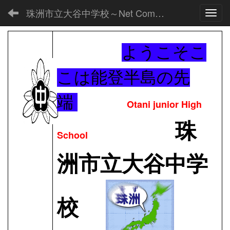
珠洲市立大谷中学校～Net Commons～
Toggl
ようこそこ
こは能登半島の先
端
Otani junior High
珠
School
洲市立大谷中学
校