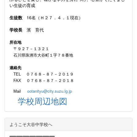
い生徒の育成
生徒数
16名（Ｈ２７．４．１現在）
学校長
濱 育代
所在地
〒９２７－１３２１
石川県珠洲市大谷町１字７８番地
連絡先
TEL ０７６８－８７－２０１９
FAX ０７６８－８７－２０１８
ootanityu@city.suzu.lg.jp
Mail
学校周辺地図
ようこそ大谷中学校へ