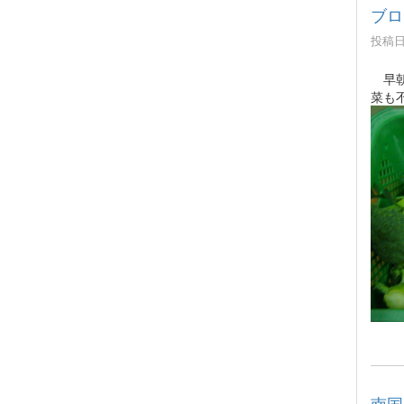
ブロ
投稿日時
早朝
菜も
南国