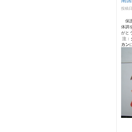
投稿日時
保護
体調
がと
注：
カン