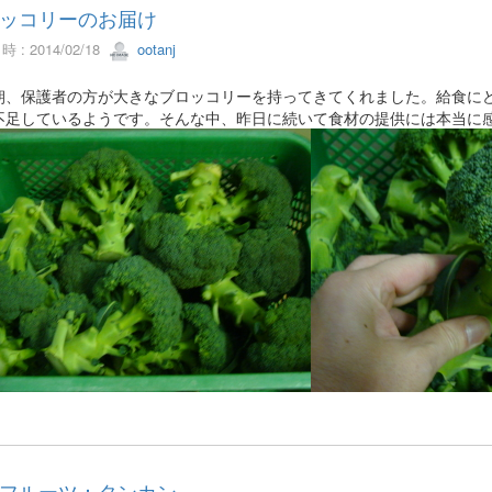
ッコリーのお届け
 : 2014/02/18
ootanj
、保護者の方が大きなブロッコリーを持ってきてくれました。給食にど
不足しているようです。そんな中、昨日に続いて食材の提供には本当に
フルーツ：タンカン