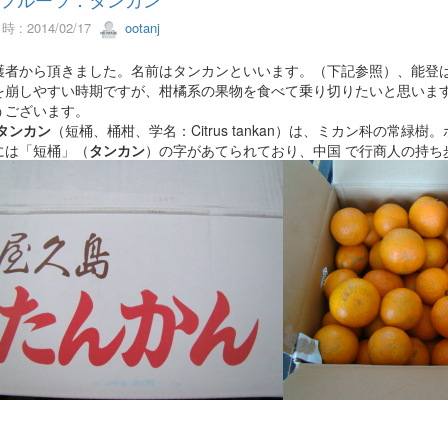
 : 2014/02/17
ootanj
者から頂きました。名前はタンカンといいます。（下記参照）、能登は
を崩しやすい時期ですが、柑橘系の果物を食べて乗り切りたいと思いま
うございます。
タンカン
（短桶、桶柑、学名：Citrus tankan）は、ミカン科の常緑樹
には「短桶」（
タンカン
）の字があてられており、中国 で行商人の持ち