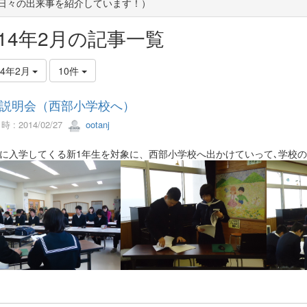
(日々の出来事を紹介しています！）
014年2月の記事一覧
14年2月
10件
説明会（西部小学校へ）
 : 2014/02/27
ootanj
に入学してくる新1年生を対象に、西部小学校へ出かけていって､学校