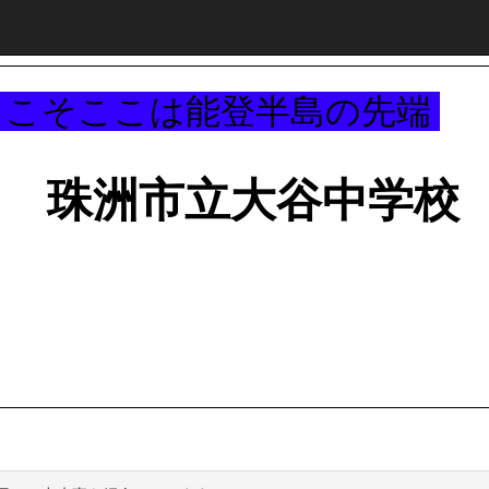
～
うこそここは能登半島の先端
珠洲市立大谷中学