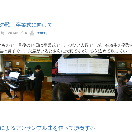
の歌：卒業式に向けて
 : 2014/02/14
ootanj
もので一月後の14日は卒業式です。少ない人数ですが、在校生の卒業
2年生の男子です。欠席がいるとさらに大変ですが、心を込めて歌ってい
によるアンサンブル曲を作って演奏する