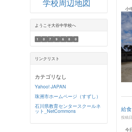
学校周辺地図
小中
ようこそ大谷中学校へ
1
0
7
9
6
8
0
リンクリスト
カテゴリなし
Yahoo! JAPAN
珠洲市ホームページ（すずし）
石川県教育センタースクールネ
給食
ット_NetCommons
投稿日時
今日