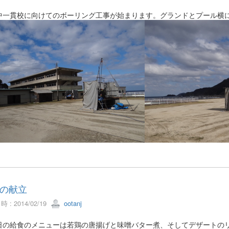
一貫校に向けてのボーリング工事が始まります。グランドとプール横
の献立
 : 2014/02/19
ootanj
の給食のメニューは若鶏の唐揚げと味噌バター煮、そしてデザートのリ