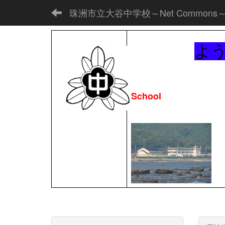
珠洲市立大谷中学校～Net Commons
よ
School