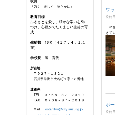
校訓
『強く 正しく 寛らかに』
ワッ
教育目標
投稿日時
ふるさとを愛し、確かな学力を身に
つけ、心豊かでたくましい生徒の育
卒業
成
きて
生徒数
16名（Ｈ２７．４．１現
在）
学校長
濱 育代
所在地
〒９２７－１３２１
石川県珠洲市大谷町１字７８番地
連絡先
TEL ０７６８－８７－２０１９
FAX ０７６８－８７－２０１８
ボー
ootanityu@city.suzu.lg.jp
Mail
投稿日時