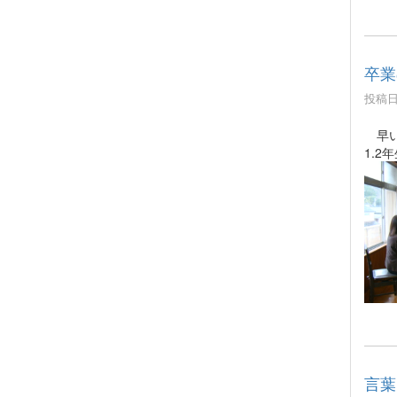
卒業
投稿日時
早い
1.
言葉