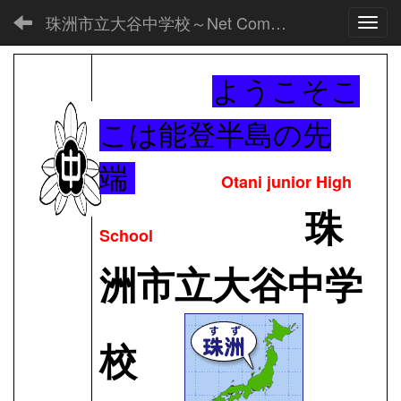
珠洲市立大谷中学校～Net Commons～
Toggl
ようこそこ
こは能登半島の先
端
Otani junior High
珠
School
洲市立大谷中学
校