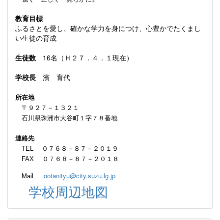
教育目標
ふるさとを愛し、確かな学力を身につけ、心豊かでたくまし
い生徒の育成
生徒数
16名（Ｈ２７．４．１現在）
学校長
濱 育代
所在地
〒９２７－１３２１
石川県珠洲市大谷町１字７８番地
連絡先
TEL ０７６８－８７－２０１９
FAX ０７６８－８７－２０１８
ootanityu@city.suzu.lg.jp
Mail
学校周辺地図