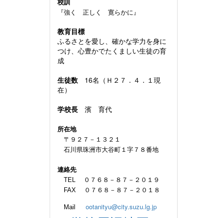
校訓
『強く 正しく 寛らかに』
教育目標
ふるさとを愛し、確かな学力を身に
つけ、心豊かでたくましい生徒の育
成
生徒数
16名（Ｈ２７．４．１現
在）
学校長
濱 育代
所在地
〒９２７－１３２１
石川県珠洲市大谷町１字７８番地
連絡先
TEL ０７６８－８７－２０１９
FAX ０７６８－８７－２０１８
ootanityu@city.suzu.lg.jp
Mail