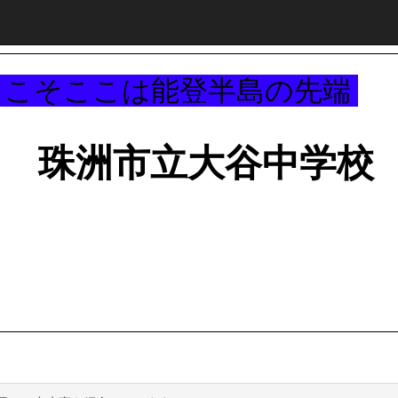
～
うこそここは能登半島の先端
珠洲市立大谷中学