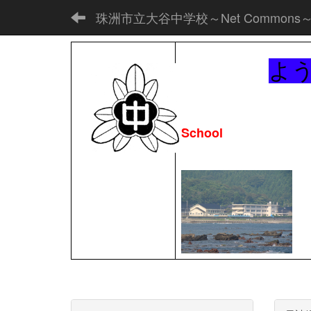
珠洲市立大谷中学校～Net Commons
よ
School