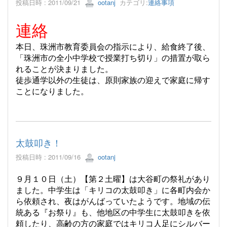
投稿日時 : 2011/09/21
ootanj
カテゴリ:
連絡事項
連絡
本日、珠洲市教育委員会の指示により、給食終了後、
「珠洲市の全小中学校で授業打ち切り」の措置が取ら
れることが決まりました。
徒歩通学以外の生徒は、原則家族の迎えで家庭に帰す
ことになりました。
太鼓叩き！
投稿日時 : 2011/09/16
ootanj
９月１０日（土）【第２土曜】は大谷町の祭礼があり
ました。中学生は「キリコの太鼓叩き」に各町内会か
ら依頼され、夜はがんばっていたようです。地域の伝
統ある『お祭り』も、他地区の中学生に太鼓叩きを依
頼したり、高齢の方の家庭ではキリコ人足にシルバー