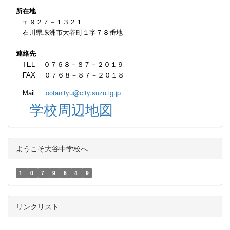
所在地
〒９２７－１３２１
石川県珠洲市大谷町１字７８番地
連絡先
TEL ０７６８－８７－２０１９
FAX ０７６８－８７－２０１８
ootanityu@city.suzu.lg.jp
Mail
学校周辺地図
ようこそ大谷中学校へ
1
0
7
9
6
4
9
リンクリスト