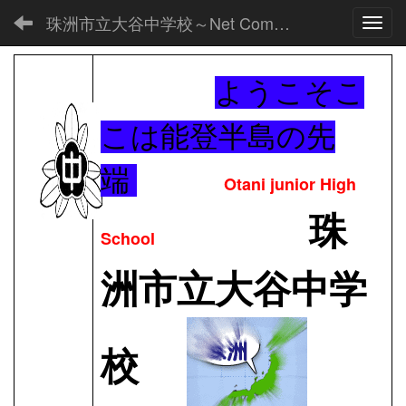
珠洲市立大谷中学校～Net Commons～
Toggl
ようこそこ
こは能登半島の先
端
Otani junior High
珠
School
洲市立大谷中学
校