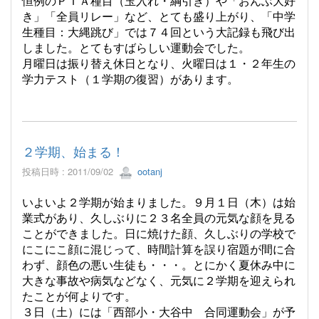
恒例のＰＴＡ種目（玉入れ・綱引き）や「おんぶ大好
き」「全員リレー」など、とても盛り上がり、「中学
生種目：大縄跳び」では７４回という大記録も飛び出
しました。とてもすばらしい運動会でした。
月曜日は振り替え休日となり、火曜日は１・２年生の
学力テスト（１学期の復習）があります。
２学期、始まる！
投稿日時 : 2011/09/02
ootanj
いよいよ２学期が始まりました。９月１日（木）は始
業式があり、久しぶりに２３名全員の元気な顔を見る
ことができました。日に焼けた顔、久しぶりの学校で
にこにこ顔に混じって、時間計算を誤り宿題が間に合
わず、顔色の悪い生徒も・・・。とにかく夏休み中に
大きな事故や病気などなく、元気に２学期を迎えられ
たことが何よりです。
３日（土）には「西部小・大谷中 合同運動会」が予