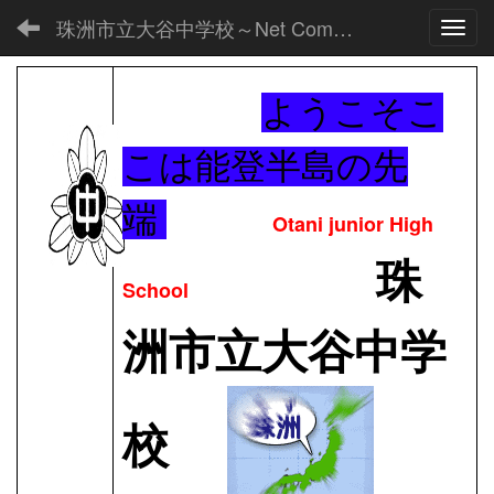
珠洲市立大谷中学校～Net Commons～
Toggl
ようこそこ
こは能登半島の先
端
Otani junior High
珠
School
洲市立大谷中学
校