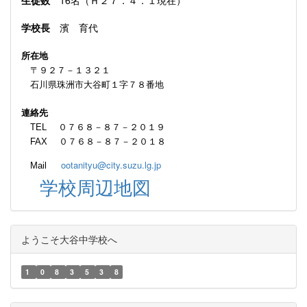
学校長
濱 育代
所在地
〒９２７－１３２１
石川県珠洲市大谷町１字７８番地
連絡先
TEL ０７６８－８７－２０１９
FAX ０７６８－８７－２０１８
ootanityu@city.suzu.lg.jp
Mail
学校周辺地図
ようこそ大谷中学校へ
1
0
8
3
5
3
8