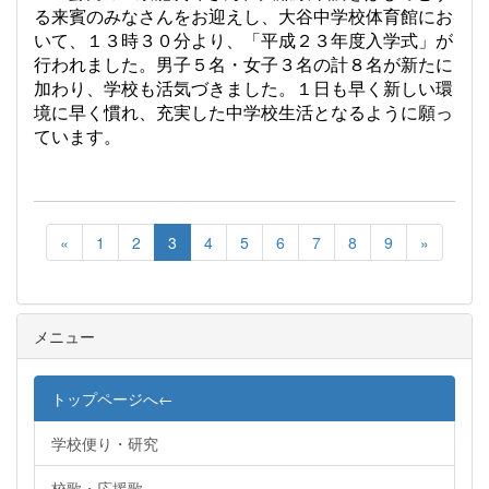
る来賓のみなさんをお迎えし、大谷中学校体育館にお
いて、１３時３０分より、「平成２３年度入学式」が
行われました。男子５名・女子３名の計８名が新たに
加わり、学校も活気づきました。１日も早く新しい環
境に早く慣れ、充実した中学校生活となるように願っ
ています。
«
1
2
3
4
5
6
7
8
9
»
メニュー
トップページへ←
学校便り・研究
校歌・応援歌