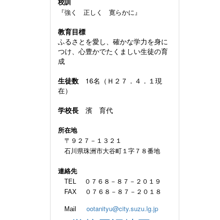
校訓
『強く 正しく 寛らかに』
教育目標
ふるさとを愛し、確かな学力を身に
つけ、心豊かでたくましい生徒の育
成
生徒数
16名（Ｈ２７．４．１現
在）
学校長
濱 育代
所在地
〒９２７－１３２１
石川県珠洲市大谷町１字７８番地
連絡先
TEL ０７６８－８７－２０１９
FAX ０７６８－８７－２０１８
ootanityu@city.suzu.lg.jp
Mail