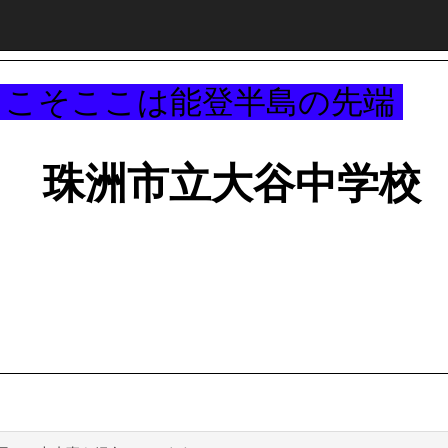
～
うこそここは能登半島の先端
珠洲市立大谷中学