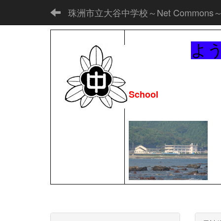
珠洲市立大谷中学校～Net Commons
よ
School