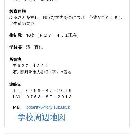
教育目標
ふるさとを愛し、確かな学力を身につけ、心豊かでたくまし
い生徒の育成
生徒数
16名（Ｈ２７．４．１現在）
学校長
濱 育代
所在地
〒９２７－１３２１
石川県珠洲市大谷町１字７８番地
連絡先
TEL ０７６８－８７－２０１９
FAX ０７６８－８７－２０１８
ootanityu@city.suzu.lg.jp
Mail
学校周辺地図