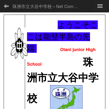
珠洲市立大谷中学校～Net Commons～
Toggl
ようこそこ
こは能登半島の先
端
Otani junior High
珠
School
洲市立大谷中学
校