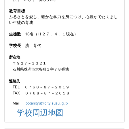
教育目標
ふるさとを愛し、確かな学力を身につけ、心豊かでたくまし
い生徒の育成
生徒数
16名（Ｈ２７．４．１現在）
学校長
濱 育代
所在地
〒９２７－１３２１
石川県珠洲市大谷町１字７８番地
連絡先
TEL ０７６８－８７－２０１９
FAX ０７６８－８７－２０１８
ootanityu@city.suzu.lg.jp
Mail
学校周辺地図