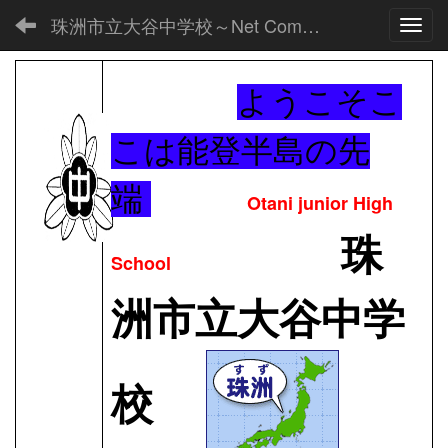
珠洲市立大谷中学校～Net Commons～
Toggl
ようこそこ
こは能登半島の先
端
Otani junior High
珠
School
洲市立大谷中学
校