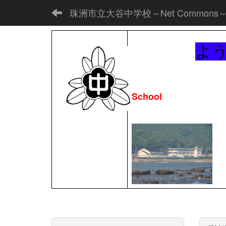
珠洲市立大谷中学校～Net Commons
よ
School