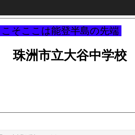
～
うこそここは能登半島の先端
珠洲市立大谷中学