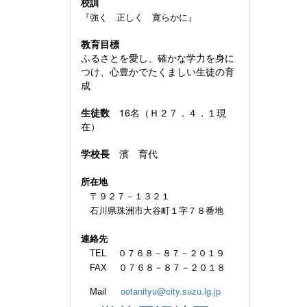
校訓
『強く 正しく 寛らかに』
教育目標
ふるさとを愛し、確かな学力を身に
つけ、心豊かでたくましい生徒の育
成
生徒数
16名（Ｈ２７．４．１現
在）
学校長
濱 育代
所在地
〒９２７－１３２１
石川県珠洲市大谷町１字７８番地
連絡先
TEL ０７６８－８７－２０１９
FAX ０７６８－８７－２０１８
ootanityu@city.suzu.lg.jp
Mail