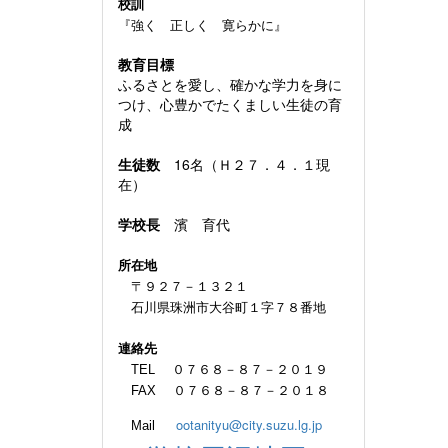
校訓
『強く 正しく 寛らかに』
教育目標
ふるさとを愛し、確かな学力を身に
つけ、心豊かでたくましい生徒の育
成
生徒数
16名（Ｈ２７．４．１現
在）
学校長
濱 育代
所在地
〒９２７－１３２１
石川県珠洲市大谷町１字７８番地
連絡先
TEL ０７６８－８７－２０１９
FAX ０７６８－８７－２０１８
ootanityu@city.suzu.lg.jp
Mail