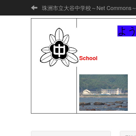
珠洲市立大谷中学校～Net Commons
よ
School