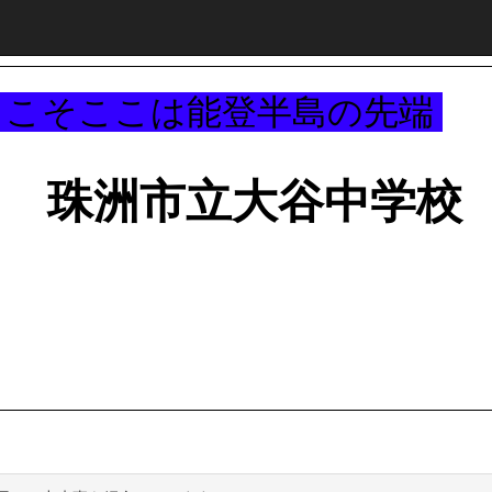
～
うこそここは能登半島の先端
珠洲市立大谷中学