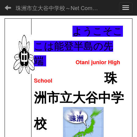
珠洲市立大谷中学校～Net Commons～
Toggl
ようこそこ
こは能登半島の先
端
Otani junior High
珠
School
洲市立大谷中学
校