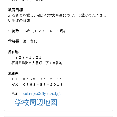
教育目標
ふるさとを愛し、確かな学力を身につけ、心豊かでたくまし
い生徒の育成
生徒数
16名（Ｈ２７．４．１現在）
学校長
濱 育代
所在地
〒９２７－１３２１
石川県珠洲市大谷町１字７８番地
連絡先
TEL ０７６８－８７－２０１９
FAX ０７６８－８７－２０１８
ootanityu@city.suzu.lg.jp
Mail
学校周辺地図