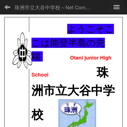
珠洲市立大谷中学校～Net Commons～
Toggl
ようこそこ
こは能登半島の先
端
Otani junior High
珠
School
洲市立大谷中学
校