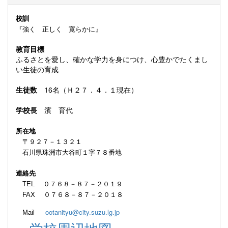
校訓
『強く 正しく 寛らかに』
教育目標
ふるさとを愛し、確かな学力を身につけ、心豊かでたくまし
い生徒の育成
生徒数
16名（Ｈ２７．４．１現在）
学校長
濱 育代
所在地
〒９２７－１３２１
石川県珠洲市大谷町１字７８番地
連絡先
TEL ０７６８－８７－２０１９
FAX ０７６８－８７－２０１８
ootanityu@city.suzu.lg.jp
Mail