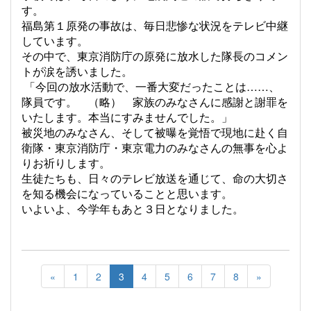
す。
福島第１原発の事故は、毎日悲惨な状況をテレビ中継
しています。
その中で、東京消防庁の原発に放水した隊長のコメン
トが涙を誘いました。
「今回の放水活動で、一番大変だったことは……、
隊員です。 （略） 家族のみなさんに感謝と謝罪を
いたします。本当にすみませんでした。」
被災地のみなさん、そして被曝を覚悟で現地に赴く自
衛隊・東京消防庁・東京電力のみなさんの無事を心よ
りお祈りします。
生徒たちも、日々のテレビ放送を通じて、命の大切さ
を知る機会になっていることと思います。
いよいよ、今学年もあと３日となりました。
«
1
2
3
4
5
6
7
8
»