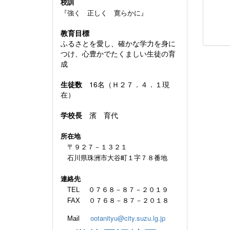
校訓
『強く 正しく 寛らかに』
教育目標
ふるさとを愛し、確かな学力を身に
つけ、心豊かでたくましい生徒の育
成
生徒数
16名（Ｈ２７．４．１現
在）
学校長
濱 育代
所在地
〒９２７－１３２１
石川県珠洲市大谷町１字７８番地
連絡先
TEL ０７６８－８７－２０１９
FAX ０７６８－８７－２０１８
ootanityu@city.suzu.lg.jp
Mail