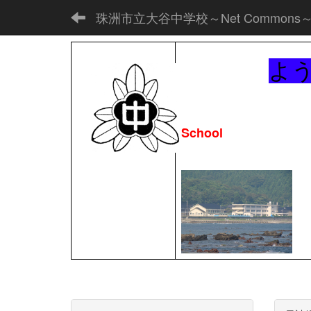
珠洲市立大谷中学校～Net Commons
よ
School