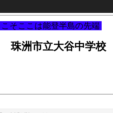
～
うこそここは能登半島の先端
珠洲市立大谷中学