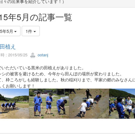
(日々の出来事を紹介しています！）
015年5月の記事一覧
15年5月
1件
田植え
 : 2015/05/25
ootanj
でいただいている黒米の田植えがありました。
シシの被害を避けるため、今年から田んぼの場所が変わりました。
て、枠ころがしも経験しました。秋の稲刈りまで、平家の郷のみなさん
しくお願いします！