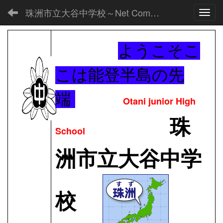
珠洲市立大谷中学校～Net Commons～
Toggl
ようこそこ
こは能登半島の先
端
Otani junior High
珠
School
洲市立大谷中学
校