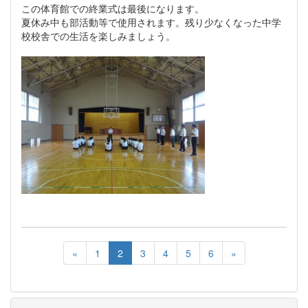
この体育館での終業式は最後になります。
夏休み中も部活動等で使用されます。残り少なくなった中学
校校舎での生活を楽しみましょう。
«
1
2
3
4
5
6
»