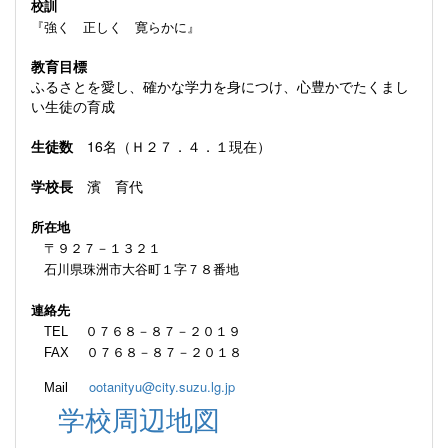
校訓
『強く 正しく 寛らかに』
教育目標
ふるさとを愛し、確かな学力を身につけ、心豊かでたくまし
い生徒の育成
生徒数
16名（Ｈ２７．４．１現在）
学校長
濱 育代
所在地
〒９２７－１３２１
石川県珠洲市大谷町１字７８番地
連絡先
TEL ０７６８－８７－２０１９
FAX ０７６８－８７－２０１８
ootanityu@city.suzu.lg.jp
Mail
学校周辺地図