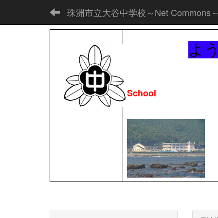
珠洲市立大谷中学校～Net Commons
よ
School