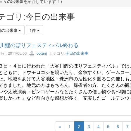
(日々の出来事を紹介しています！）
テゴリ:今日の出来事
日の出来事
1件
川鯉のぼりフェスティバル終わる
 : 2011/05/06
ootanj
カテゴリ:
今日の出来事
３日・４日に行われた「大谷川鯉のぼりフェスティバル」では
とともに、トウモロコシを焼いたり、金魚すくい、ゲームコー
た。地域をあげて大谷地区・珠洲市の活性化を図るこの催しも
てきました。地元の方はもちろん、帰省者の方、たくさんの観
ンや太鼓演奏・ビンゴゲームなどたくさんの催し物や食べ物に
楽しかった』など前向きな感想が多く、充実したゴールデンウ
«
1
2
3
4
5
6
7