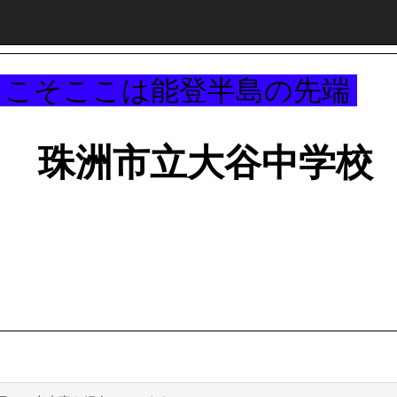
～
うこそここは能登半島の先端
珠洲市立大谷中学