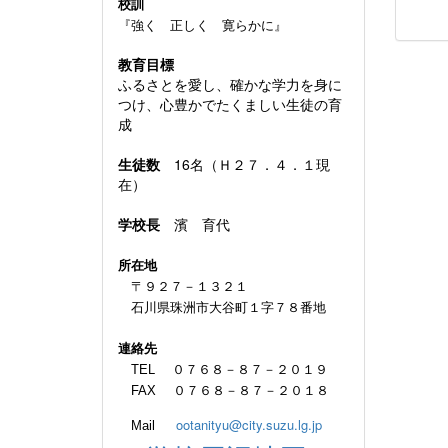
校訓
『強く 正しく 寛らかに』
教育目標
ふるさとを愛し、確かな学力を身に
つけ、心豊かでたくましい生徒の育
成
生徒数
16名（Ｈ２７．４．１現
在）
学校長
濱 育代
所在地
〒９２７－１３２１
石川県珠洲市大谷町１字７８番地
連絡先
TEL ０７６８－８７－２０１９
FAX ０７６８－８７－２０１８
ootanityu@city.suzu.lg.jp
Mail