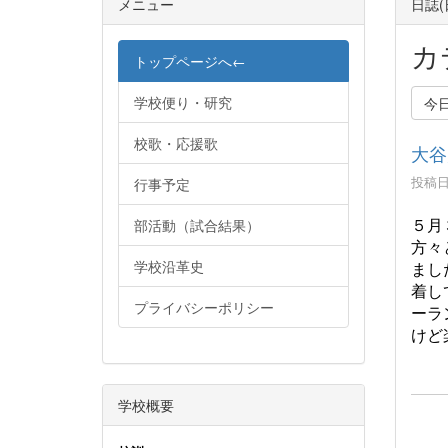
メニュー
日誌
カ
トップページへ←
学校便り・研究
今
校歌・応援歌
大谷
投稿日時
行事予定
５月
部活動（試合結果）
方々
学校沿革史
まし
着し
プライバシーポリシー
ーラ
けど
学校概要