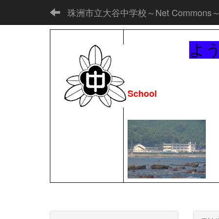
珠洲市立大谷中学校～Net Commons
よ
School