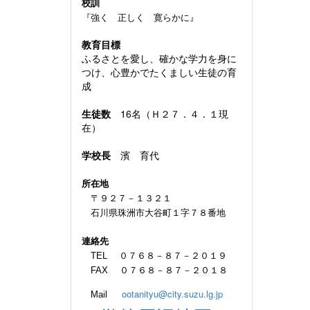
校訓
『強く 正しく 寛らかに』
教育目標
ふるさとを愛し、確かな学力を身に
つけ、心豊かでたくましい生徒の育
成
生徒数
16名（Ｈ２７．４．１現
在）
学校長
濱 育代
所在地
〒９２７－１３２１
石川県珠洲市大谷町１字７８番地
連絡先
TEL ０７６８－８７－２０１９
FAX ０７６８－８７－２０１８
ootanityu@city.suzu.lg.jp
Mail