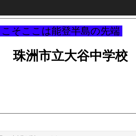
～
うこそここは能登半島の先端
珠洲市立大谷中学