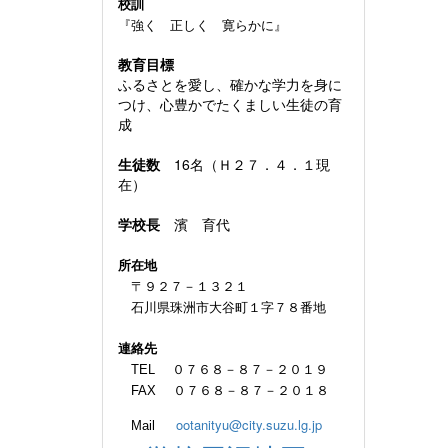
校訓
『強く 正しく 寛らかに』
教育目標
ふるさとを愛し、確かな学力を身に
つけ、心豊かでたくましい生徒の育
成
生徒数
16名（Ｈ２７．４．１現
在）
学校長
濱 育代
所在地
〒９２７－１３２１
石川県珠洲市大谷町１字７８番地
連絡先
TEL ０７６８－８７－２０１９
FAX ０７６８－８７－２０１８
ootanityu@city.suzu.lg.jp
Mail