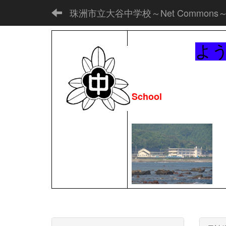
珠洲市立大谷中学校～Net Commons
よ
School