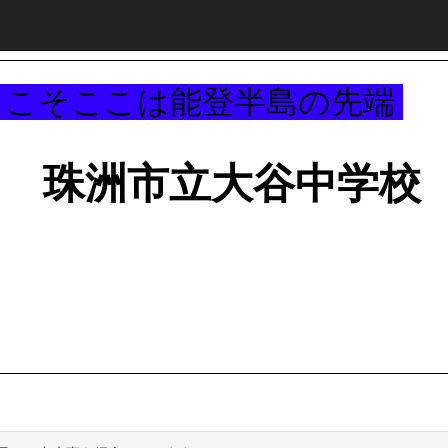
～
うこそここは能登半島の先端
珠洲市立大谷中学