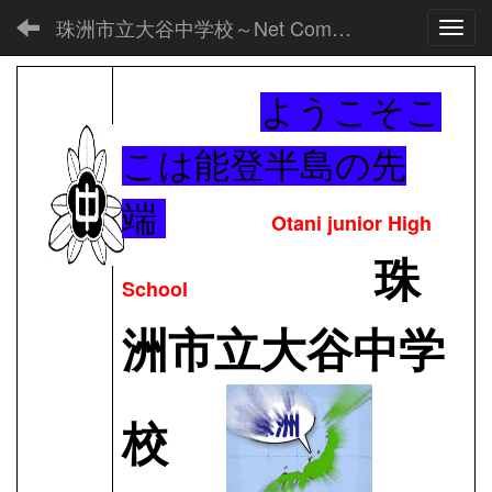
珠洲市立大谷中学校～Net Commons～
Toggl
ようこそこ
こは能登半島の先
端
Otani junior High
珠
School
洲市立大谷中学
校