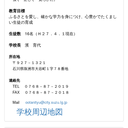
教育目標
ふるさとを愛し、確かな学力を身につけ、心豊かでたくまし
い生徒の育成
生徒数
16名（Ｈ２７．４．１現在）
学校長
濱 育代
所在地
〒９２７－１３２１
石川県珠洲市大谷町１字７８番地
連絡先
TEL ０７６８－８７－２０１９
FAX ０７６８－８７－２０１８
ootanityu@city.suzu.lg.jp
Mail
学校周辺地図