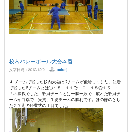
校内バレーボール大会本番
投稿日時 : 2012/12/21
ootanj
４-チームで戦った校内大会はDチームが優勝しました。決勝
で戦ったBチームとは①１５－１１②１０－１５③１５－１
２の接戦でした。教員チームとは一勝一敗で、疲れた教員チ
ームが白旗で、実質、生徒チームの勝利です。ほのぼのとし
た２学期の終業式の１日でした。