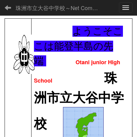
珠洲市立大谷中学校～Net Commons～
Toggl
ようこそこ
こは能登半島の先
端
Otani junior High
珠
School
洲市立大谷中学
校