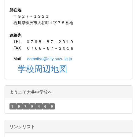
所在地
〒９２７－１３２１
石川県珠洲市大谷町１字７８番地
連絡先
TEL ０７６８－８７－２０１９
FAX ０７６８－８７－２０１８
ootanityu@city.suzu.lg.jp
Mail
学校周辺地図
ようこそ大谷中学校へ
1
0
7
9
4
6
0
リンクリスト