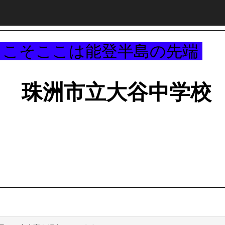
～
うこそここは能登半島の先端
珠洲市立大谷中学