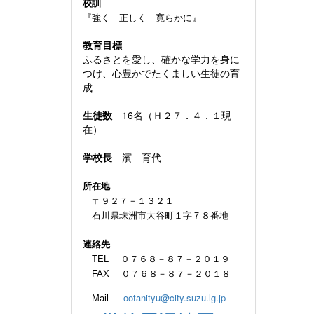
校訓
『強く 正しく 寛らかに』
教育目標
ふるさとを愛し、確かな学力を身に
つけ、心豊かでたくましい生徒の育
成
生徒数
16名（Ｈ２７．４．１現
在）
学校長
濱 育代
所在地
〒９２７－１３２１
石川県珠洲市大谷町１字７８番地
連絡先
TEL ０７６８－８７－２０１９
FAX ０７６８－８７－２０１８
ootanityu@city.suzu.lg.jp
Mail