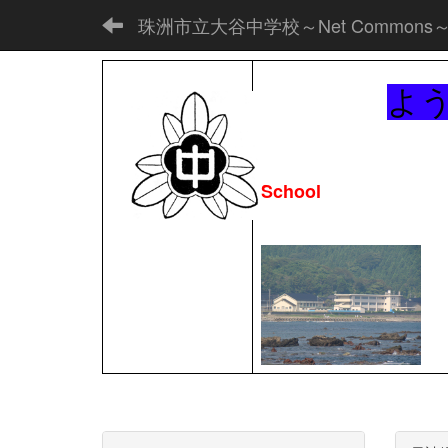
珠洲市立大谷中学校～Net Commons
よ
School