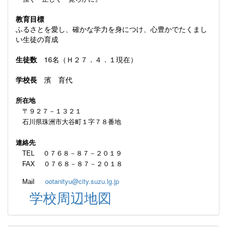
教育目標
ふるさとを愛し、確かな学力を身につけ、心豊かでたくまし
い生徒の育成
生徒数
16名（Ｈ２７．４．１現在）
学校長
濱 育代
所在地
〒９２７－１３２１
石川県珠洲市大谷町１字７８番地
連絡先
TEL ０７６８－８７－２０１９
FAX ０７６８－８７－２０１８
ootanityu@city.suzu.lg.jp
Mail
学校周辺地図