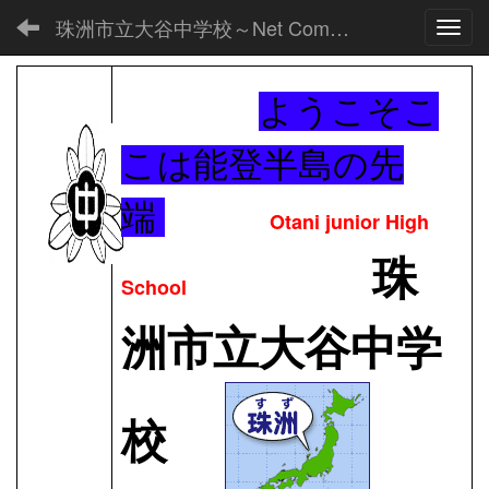
珠洲市立大谷中学校～Net Commons～
Toggl
ようこそこ
こは能登半島の先
端
Otani junior High
珠
School
洲市立大谷中学
校