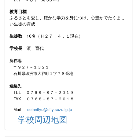
教育目標
ふるさとを愛し、確かな学力を身につけ、心豊かでたくまし
い生徒の育成
生徒数
16名（Ｈ２７．４．１現在）
学校長
濱 育代
所在地
〒９２７－１３２１
石川県珠洲市大谷町１字７８番地
連絡先
TEL ０７６８－８７－２０１９
FAX ０７６８－８７－２０１８
ootanityu@city.suzu.lg.jp
Mail
学校周辺地図