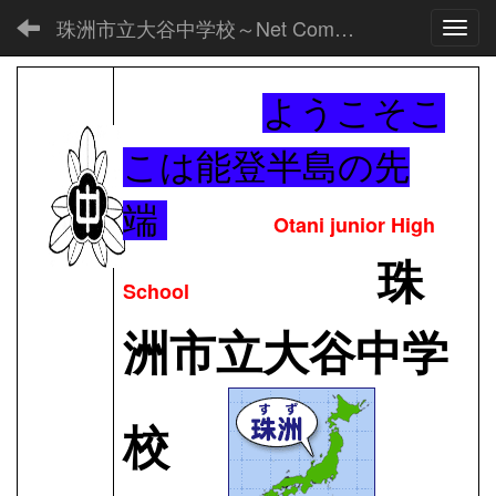
珠洲市立大谷中学校～Net Commons～
Toggl
ようこそこ
こは能登半島の先
端
Otani junior High
珠
School
洲市立大谷中学
校