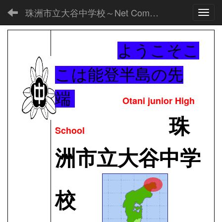
珠洲市立大谷中学校～Net Commons～
Toggl
ようこそこ
こは能登半島の先
端
Otani junior High
珠
School
洲市立大谷中学
校