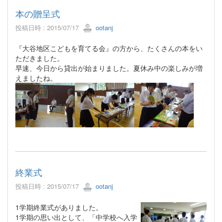
本の贈呈式
投稿日時 : 2015/07/17
ootanj
『大谷地区こどもを育てる会』の方から、たくさんの本をい
ただきました。
早速、今日から貸出が始まりました。夏休み中の楽しみが増
えましたね。
終業式
投稿日時 : 2015/07/17
ootanj
1学期終業式がありました。
1学期の思い出として、「中学校へ入学