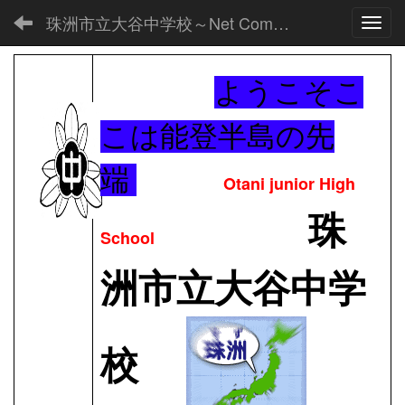
珠洲市立大谷中学校～Net Commons～
Toggl
ようこそこ
こは能登半島の先
端
Otani junior High
珠
School
洲市立大谷中学
校