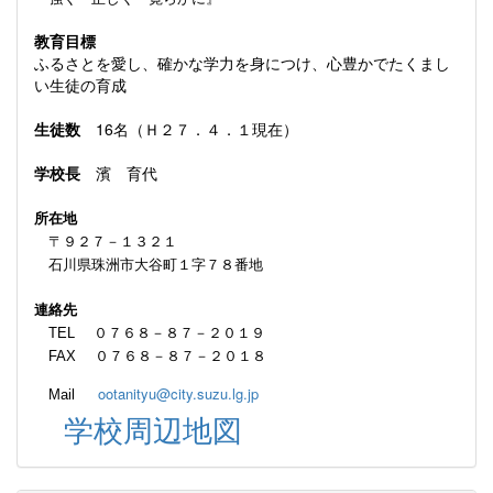
教育目標
ふるさとを愛し、確かな学力を身につけ、心豊かでたくまし
い生徒の育成
生徒数
16名（Ｈ２７．４．１現在）
学校長
濱 育代
所在地
〒９２７－１３２１
石川県珠洲市大谷町１字７８番地
連絡先
TEL ０７６８－８７－２０１９
FAX ０７６８－８７－２０１８
ootanityu@city.suzu.lg.jp
Mail
学校周辺地図