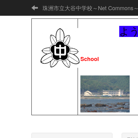
珠洲市立大谷中学校～Net Commons
よ
School