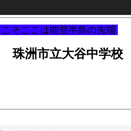
～
うこそここは能登半島の先端
珠洲市立大谷中学