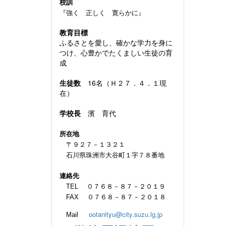
校訓
『強く 正しく 寛らかに』
教育目標
ふるさとを愛し、確かな学力を身に
つけ、心豊かでたくましい生徒の育
成
生徒数
16名（Ｈ２７．４．１現
在）
学校長
濱 育代
所在地
〒９２７－１３２１
石川県珠洲市大谷町１字７８番地
連絡先
TEL ０７６８－８７－２０１９
FAX ０７６８－８７－２０１８
ootanityu@city.suzu.lg.jp
Mail