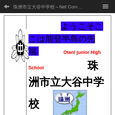
珠洲市立大谷中学校～Net Commons～
Toggl
ようこそこ
こは能登半島の先
端
Otani junior High
珠
School
洲市立大谷中学
校