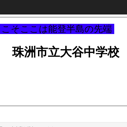
～
うこそここは能登半島の先端
珠洲市立大谷中学