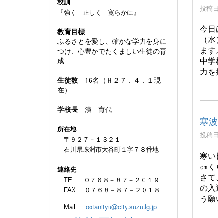
校訓
投稿日時
『強く 正しく 寛らかに』
今日
教育目標
（水
ふるさとを愛し、確かな学力を身に
ます
つけ、心豊かでたくましい生徒の育
中学
成
力を
生徒数
16名（Ｈ２７．４．１現
在）
学校長
濱 育代
寒波
所在地
投稿日時
〒９２７－１３２１
石川県珠洲市大谷町１字７８番地
寒い
㎝く
連絡先
さて
TEL ０７６８－８７－２０１９
の入
FAX ０７６８－８７－２０１８
う願
ootanityu@city.suzu.lg.jp
Mail