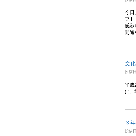
今日
フト
感激
開通
文化
投稿日時
平成
は、
３年
投稿日時