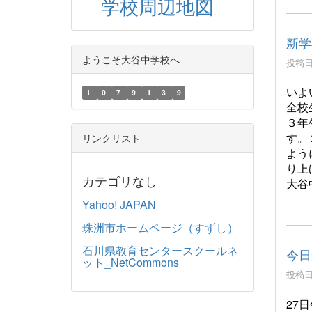
学校周辺地図
新学
ようこそ大谷中学校へ
投稿日時
いよ
1
0
7
9
1
3
9
全校
３年
す。
リンクリスト
よう
り上
カテゴリなし
大谷
Yahoo! JAPAN
珠洲市ホームページ（すずし）
石川県教育センタースクールネ
今日
ット_NetCommons
投稿日時
27