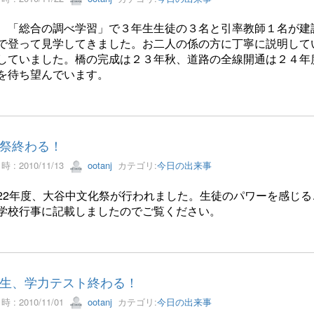
、「総合の調べ学習」で３年生生徒の３名と引率教師１名が建
で登って見学してきました。お二人の係の方に丁寧に説明して
していました。橋の完成は２３年秋、道路の全線開通は２４年
を待ち望んでいます。
祭終わる！
 : 2010/11/13
ootanj
カテゴリ:
今日の出来事
22年度、大谷中文化祭が行われました。生徒のパワーを感じ
学校行事に記載しましたのでご覧ください。
生、学力テスト終わる！
 : 2010/11/01
ootanj
カテゴリ:
今日の出来事