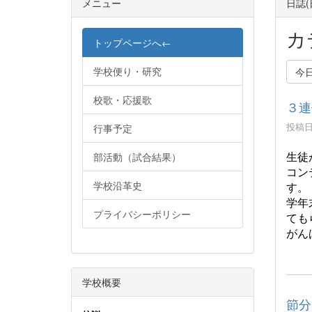
メニュー
日誌
カ
トップページへ←
学校便り・研究
今
校歌・応援歌
３連
投稿日時
行事予定
生徒
部活動（試合結果）
コン
学校沿革史
す。
学年
プライバシーポリシー
ても
がん
学校概要
節分