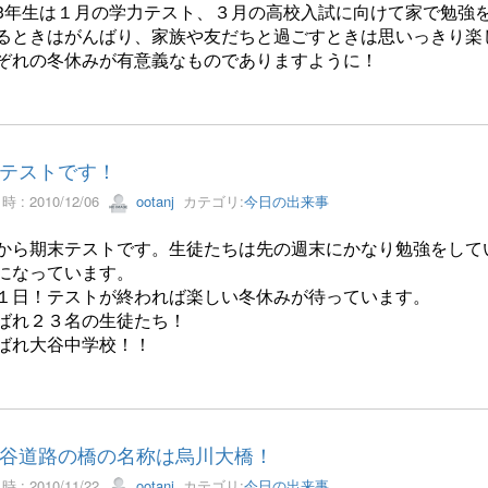
3年生は１月の学力テスト、３月の高校入試に向けて家で勉強
るときはがんばり、家族や友だちと過ごすときは思いっきり楽
ぞれの冬休みが有意義なものでありますように！
テストです！
 : 2010/12/06
ootanj
カテゴリ:
今日の出来事
から期末テストです。生徒たちは先の週末にかなり勉強をして
になっています。
１日！テストが終われば楽しい冬休みが待っています。
ばれ２３名の生徒たち！
ばれ大谷中学校！！
谷道路の橋の名称は烏川大橋！
 : 2010/11/22
ootanj
カテゴリ:
今日の出来事