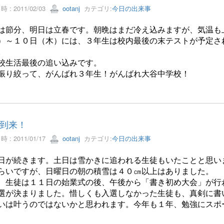
 : 2011/02/03
ootanj
カテゴリ:
今日の出来事
は節分、明日は立春です。朝晩はまだ冷え込みますが、気温も
）～１０日（木）には、３年生は校内最後の末テストが予定さ
。
校生活最後の追い込みです。
振り絞って、がんばれ３年生！がんばれ大谷中学校！
到来！
 : 2011/01/17
ootanj
カテゴリ:
今日の出来事
日が続きます。土日は雪かきに追われる生徒もいたことと思い
らいですが、日曜日の朝の積雪は４０㎝以上はありました。
、生徒は１１日の始業式の後、午後から「書き初め大会」が行
選が決まりました。惜しくも入選しなかった生徒も、真剣に書
いは叶うのではないかと思われます。今年も１年、勉強にスポ