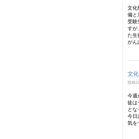
文化
備と
受験
すが
た生
がん
文化
投稿日時
今週
徒は
とな
今日
気を