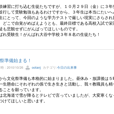
祭練習に打ち込む生徒たちですが、１０月２９日（金）に３年
並行して受験勉強もあるわけですから、３年生は本当にたいへ
生にとって、今回のような学力テストで厳しい現実にさらされ
、どこで自覚がめばえようとも、最終目標である高校入試で栄
徒も悲観せずにがんばってほしいものです。
ばれ受験生！がんばれ大谷中学校３年８名の生徒たち！
祭準備始まる！
 : 2010/10/26
ootanj
カテゴリ:
今日の出来事
から文化祭準備も本格的に始まりました
。昼休み・放課後は５
一生懸命にそれぞれの係で生き生きと活動し、我々教職員も精
ることを願っています。
は北海道で雪が降るとテレビで言っていましたが、大変寒くな
つけてほしいと思います。