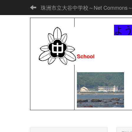
珠洲市立大谷中学校～Net Commons
よ
School