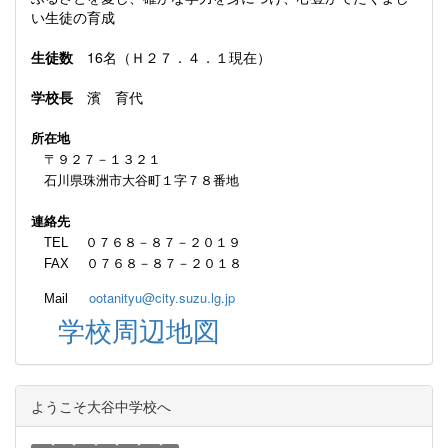
い生徒の育成
生徒数
16名（Ｈ２７．４．１現在）
学校長
濱 育代
所在地
〒９２７－１３２１
石川県珠洲市大谷町１字７８番地
連絡先
TEL ０７６８－８７－２０１９
FAX ０７６８－８７－２０１８
ootanityu@city.suzu.lg.jp
Mail
学校周辺地図
ようこそ大谷中学校へ