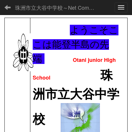
珠洲市立大谷中学校～Net Commons～
Toggl
ようこそこ
こは能登半島の先
端
Otani junior High
珠
School
洲市立大谷中学
校