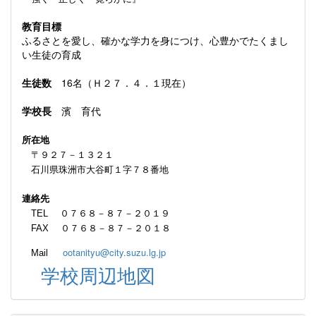
教育目標
ふるさとを愛し、確かな学力を身につけ、心豊かでたくまし
い生徒の育成
生徒数
16名（Ｈ２７．４．１現在）
学校長
濱 育代
所在地
〒９２７－１３２１
石川県珠洲市大谷町１字７８番地
連絡先
TEL ０７６８－８７－２０１９
FAX ０７６８－８７－２０１８
ootanityu@city.suzu.lg.jp
Mail
学校周辺地図