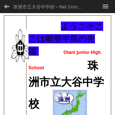
珠洲市立大谷中学校～Net Commons～
Toggl
ようこそこ
こは能登半島の先
端
Otani junior High
珠
School
洲市立大谷中学
校