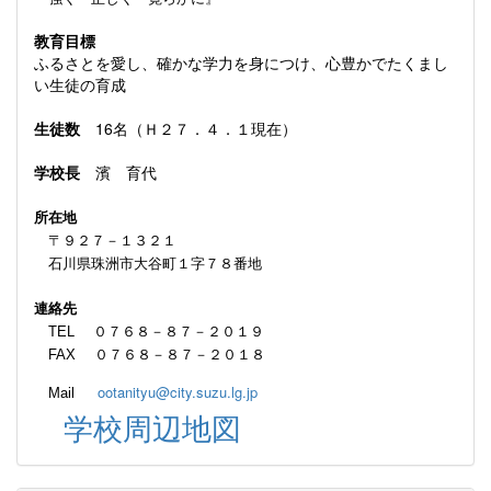
教育目標
ふるさとを愛し、確かな学力を身につけ、心豊かでたくまし
い生徒の育成
生徒数
16名（Ｈ２７．４．１現在）
学校長
濱 育代
所在地
〒９２７－１３２１
石川県珠洲市大谷町１字７８番地
連絡先
TEL ０７６８－８７－２０１９
FAX ０７６８－８７－２０１８
ootanityu@city.suzu.lg.jp
Mail
学校周辺地図