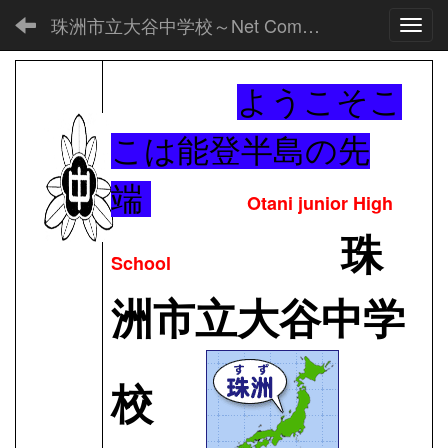
珠洲市立大谷中学校～Net Commons～
Toggl
ようこそこ
こは能登半島の先
端
Otani junior High
珠
School
洲市立大谷中学
校