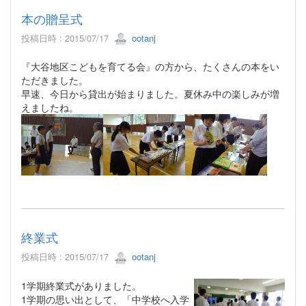
本の贈呈式
投稿日時 : 2015/07/17
ootanj
『大谷地区こどもを育てる会』の方から、たくさんの本をい
ただきました。
早速、今日から貸出が始まりました。夏休み中の楽しみが増
えましたね。
終業式
投稿日時 : 2015/07/17
ootanj
1学期終業式がありました。
1学期の思い出として、「中学校へ入学