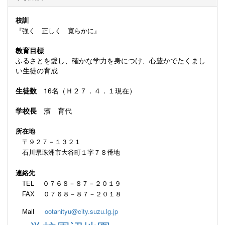
校訓
『強く 正しく 寛らかに』
教育目標
ふるさとを愛し、確かな学力を身につけ、心豊かでたくまし
い生徒の育成
生徒数
16名（Ｈ２７．４．１現在）
学校長
濱 育代
所在地
〒９２７－１３２１
石川県珠洲市大谷町１字７８番地
連絡先
TEL ０７６８－８７－２０１９
FAX ０７６８－８７－２０１８
ootanityu@city.suzu.lg.jp
Mail