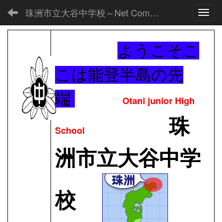
珠洲市立大谷中学校～Net Commons～
Toggl
ようこそこ
こは能登半島の先
端
Otani junior High
珠
School
洲市立大谷中学
校