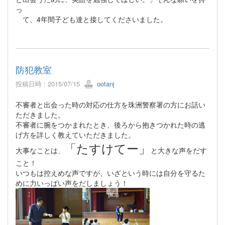
っ
て、4年間子ども達と接してくださいました。
防犯教室
投稿日時 : 2015/07/15
ootanj
不審者と出会った時の対応の仕方を珠洲警察署の方にお話い
ただきました。
不審者に腕をつかまれたとき、後ろから抱きつかれた時の逃
げ方を詳しく教えていただきました。
「たすけてー」
大事なことは
と大きな声をだす
、
こと！
いつもは控えめな声ですが、いざという時には自分を守るた
めに力いっぱい声をだしましょう！