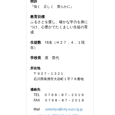
校訓
『強く 正しく 寛らかに』
教育目標
ふるさとを愛し、確かな学力を身に
つけ、心豊かでたくましい生徒の育
成
生徒数
16名（Ｈ２７．４．１現
在）
学校長
濱 育代
所在地
〒９２７－１３２１
石川県珠洲市大谷町１字７８番地
連絡先
TEL ０７６８－８７－２０１９
FAX ０７６８－８７－２０１８
ootanityu@city.suzu.lg.jp
Mail