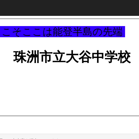
～
うこそここは能登半島の先端
珠洲市立大谷中学