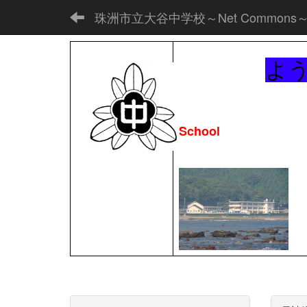
珠洲市立大谷中学校～Net Commons
よ
School