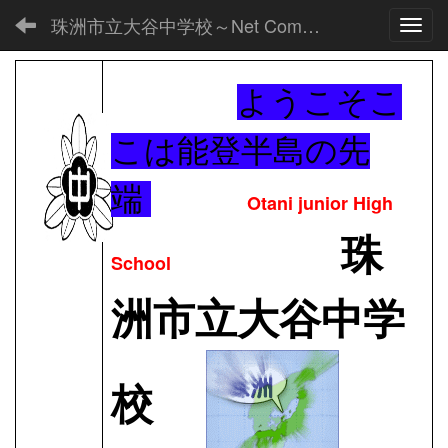
珠洲市立大谷中学校～Net Commons～
Toggl
ようこそこ
こは能登半島の先
端
Otani junior High
珠
School
洲市立大谷中学
校