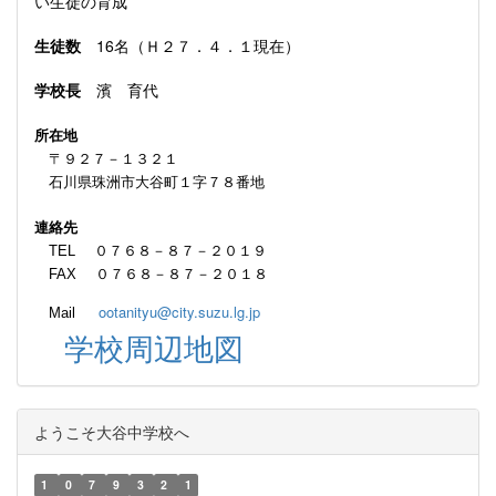
い生徒の育成
生徒数
16名（Ｈ２７．４．１現在）
学校長
濱 育代
所在地
〒９２７－１３２１
石川県珠洲市大谷町１字７８番地
連絡先
TEL ０７６８－８７－２０１９
FAX ０７６８－８７－２０１８
ootanityu@city.suzu.lg.jp
Mail
学校周辺地図
ようこそ大谷中学校へ
1
0
7
9
3
2
1