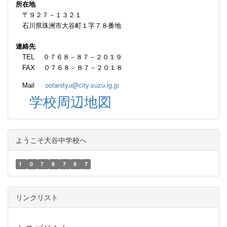
所在地
〒９２７－１３２１
石川県珠洲市大谷町１字７８番地
連絡先
TEL ０７６８－８７－２０１９
FAX ０７６８－８７－２０１８
ootanityu@city.suzu.lg.jp
Mail
学校周辺地図
ようこそ大谷中学校へ
1
0
7
9
7
9
7
リンクリスト