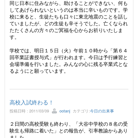
同じ日本に住みながら、助けることができない、何も
してあげられないというのは本当に辛いものです。
学
校に来ると、生徒たちも口々に東北地震のことを話し
ていましたが、どの生徒も辛そうでした。亡くなられ
たたくさんの方々のご冥福を心からお祈りいたしま
す。
学校では、明日１５日（火）午前１０時から「第６４
回卒業証書授与式」が行われます。今日は予行練習と
会場準備を行いました。みんなの心に残る卒業式とな
るようにと願っています。
高校入試終わる！
投稿日時 : 2011/03/09
ootanj
カテゴリ:
今日の出来事
２日間の高校受験も終わり、「大谷中学校の８名の受
験生も帰路に着いた」との報告が、引率教諭からあり
ました。