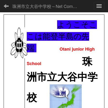
珠洲市立大谷中学校～Net Commons～
Toggl
ようこそこ
こは能登半島の先
端
Otani junior High
珠
School
洲市立大谷中学
校