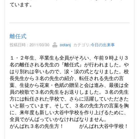
ています。
離任式
投稿日時 : 2011/03/30
ootanj
カテゴリ:
今日の出来事
１・２年生、卒業生も全員がそろい、午前９時より３
名の離任される先生の『離任式』が行われました。や
はり別れは辛いもので、涙・涙の式となりました。
校
長先生から３名の先生の紹介、転任される先生の言
葉、生徒から花束・色紙の贈呈と会は進み、最後は全
員の校歌で３名の先生をお送りしました。
３名の先生
方には転任された学校で、さらに活躍していただきた
いと願っています。そして、３名の先生方の言葉を胸
に、来年度も新しい大谷中学校を作り上げるために、
全員でがんばっていかなければなりません。
がんばれ３名の先生方！
がんばれ大谷中学校！