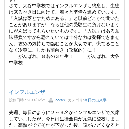
さて、大谷中学校ではインフルエンザも終息し、生徒
は来るべき日に向けて、着々と準備を進めています。
「入試は落とすためにある。」と以前どこかで聞いた
ことがありますが、ならば他の受験生に負けないよう
にがんばってもらいたいものです。「入試」はある意
味勝負ですから恐れていては十分な力は発揮できませ
ん。攻めの気持ちで臨むことが大切です。慌てること
なく冷静に、しかも前向き（攻撃的）に！
がんばれ、８名の３年生！ がんばれ、大谷
中学校！
インフルエンザ
投稿日時 : 2011/02/21
ootanj
カテゴリ:
今日の出来事
先週、毎日のように２～３名がインフルエンザで欠席
していましたが、今日は生徒全員が元気に登校しまし
た。高熱がでてそれが下がった後、咳がひどくなると