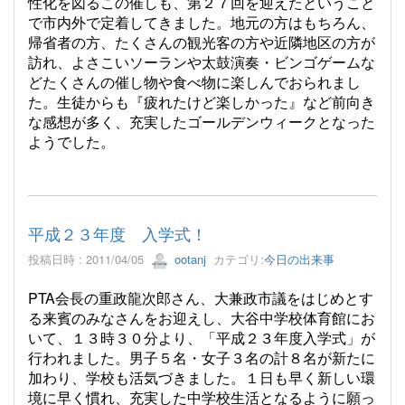
性化を図るこの催しも、第２７回を迎えたということ
で市内外で定着してきました。地元の方はもちろん、
帰省者の方、たくさんの観光客の方や近隣地区の方が
訪れ、よさこいソーランや太鼓演奏・ビンゴゲームな
どたくさんの催し物や食べ物に楽しんでおられまし
た。生徒からも『疲れたけど楽しかった』など前向き
な感想が多く、充実したゴールデンウィークとなった
ようでした。
平成２３年度 入学式！
投稿日時 : 2011/04/05
ootanj
カテゴリ:
今日の出来事
PTA会長の重政龍次郎さん、大兼政市議をはじめとす
る来賓のみなさんをお迎えし、大谷中学校体育館にお
いて、１３時３０分より、「平成２３年度入学式」が
行われました。男子５名・女子３名の計８名が新たに
加わり、学校も活気づきました。１日も早く新しい環
境に早く慣れ、充実した中学校生活となるように願っ