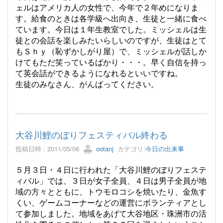
ェルはアメリカ人の女性で、今年で２年めになりま
す。給食のときは各学級へ出向き、生徒と一緒に食べ
ています。今日は１年生教室でした。ミッシェルは生
徒との会話を楽しみたいらしいのですが、生徒はとて
もＳｈｙ（恥ずかしがり屋）で、ミッシェルが話しか
けてもただ笑っているばかり・・・。早く自信を持っ
て英会話ができるようになれるといいですね。
生徒のみなさん、がんばってください。
大谷川鯉のぼりフェスティバル終わる
投稿日時 : 2011/05/06
ootanj
カテゴリ:
今日の出来事
５月３日・４日に行われた「大谷川鯉のぼりフェステ
ィバル」では、３日が女子全員、４日は男子全員が地
域の方々とともに、トウモロコシを焼いたり、金魚す
くい、ゲームコーナーなどの運営にボランティアとし
て参加しました。地域をあげて大谷地区・珠洲市の活