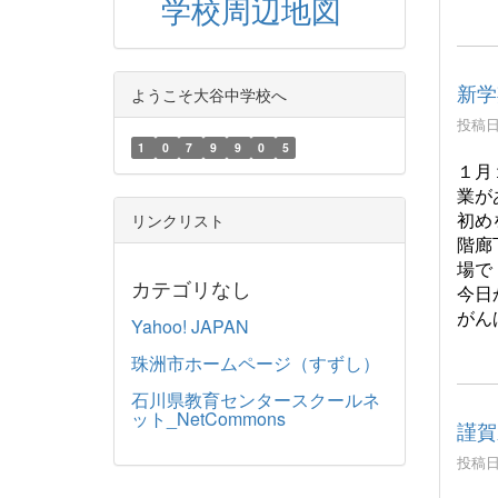
学校周辺地図
新学
ようこそ大谷中学校へ
投稿日時
1
0
7
9
9
0
5
１月
業が
初め
リンクリスト
階廊
場で
カテゴリなし
今日
がん
Yahoo! JAPAN
珠洲市ホームページ（すずし）
石川県教育センタースクールネ
ット_NetCommons
謹賀
投稿日時