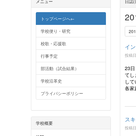
メニュー
日誌
2
トップページへ←
学校便り・研究
20
校歌・応援歌
イン
投稿日時
行事予定
23
部活動（試合結果）
てし
学校沿革史
して
各家
プライバシーポリシー
スキ
学校概要
投稿日時