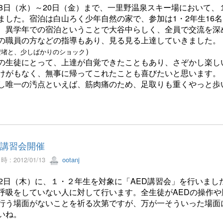
18日（水）～20日（金）まで、一里野温泉スキー場において
ました。宿泊は白山ろく少年自然の家で、参加は1・2年生16名
、異学年での宿泊ということで大谷中らしく、全員で交流を深
の職員の方などの指導もあり、見る見る上達していきました。
）
安堵と、少しばかりのショック
の生徒にとって、上達が自覚できたこともあり、さぞかし楽し
けがもなく、無事に帰ってこれたことも喜びたいと思います。
し唯一の汚点といえば、筋肉痛のため、足取りも重くやっと歩
D講習会開催
 : 2012/01/13
ootanj
12日（木）に、１・２年生を対象に「AED講習会」を行いまし
呼吸をしていない人に対して行います。全生徒がAEDの操作
行う場面がないことを祈る次第ですが、万が一そういった場面
いね。