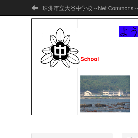
珠洲市立大谷中学校～Net Commons
よ
School