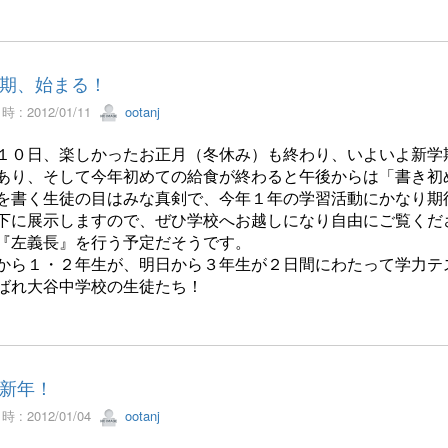
期、始まる！
 : 2012/01/11
ootanj
１０日、楽しかったお正月（冬休み）も終わり、いよいよ新学
あり、そして今年初めての給食が終わると午後からは「書き初
を書く生徒の目はみな真剣で、今年１年の学習活動にかなり期
下に展示しますので、ぜひ学校へお越しになり自由にご覧くだ
『左義長』を行う予定だそうです。
から１・２年生が、明日から３年生が２日間にわたって学力テ
ばれ大谷中学校の生徒たち！
新年！
 : 2012/01/04
ootanj