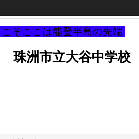
～
うこそここは能登半島の先端
珠洲市立大谷中学