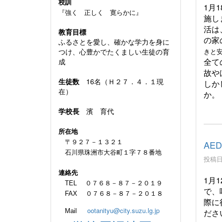
校訓
1月
『強く 正しく 寛らかに』
施し
活は
教育目標
の家
ふるさとを愛し、確かな学力を身に
つけ、心豊かでたくましい生徒の育
きと
全て
成
故や
生徒数
16名（Ｈ２７．４．１現
しか
在）
か。
学校長
濱 育代
所在地
〒９２７－１３２１
AE
石川県珠洲市大谷町１字７８番地
投稿日時
連絡先
1月
TEL ０７６８－８７－２０１９
で、
FAX ０７６８－８７－２０１８
際に
ootanityu@city.suzu.lg.jp
ださ
Mail