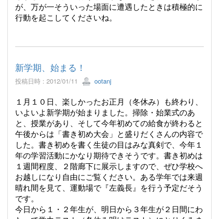
が、万が一そういった場面に遭遇したときは積極的に
行動を起こしてくださいね。
新学期、始まる！
投稿日時 : 2012/01/11
ootanj
１月１０日、楽しかったお正月（冬休み）も終わり、
いよいよ新学期が始まりました。掃除・始業式のあ
と、授業があり、そして今年初めての給食が終わると
午後からは「書き初め大会」と盛りだくさんの内容で
した。書き初めを書く生徒の目はみな真剣で、今年１
年の学習活動にかなり期待できそうです。書き初めは
１週間程度、２階廊下に展示しますので、ぜひ学校へ
お越しになり自由にご覧ください。ある学年では来週
晴れ間を見て、運動場で『左義長』を行う予定だそう
です。
今日から１・２年生が、明日から３年生が２日間にわ