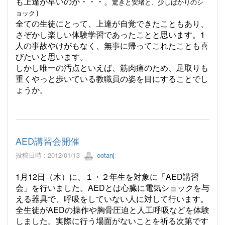
も上達が早いのか・・・。
驚きと安堵と、少しばかりのシ
）
ョック
全ての生徒にとって、上達が自覚できたこともあり、
さぞかし楽しい体験学習であったことと思います。1
人の事故やけがもなく、無事に帰ってこれたことも喜
びたいと思います。
しかし唯一の汚点といえば、筋肉痛のため、足取りも
重くやっと歩いている教職員の姿を目にすることでし
ょうか。
AED講習会開催
投稿日時 : 2012/01/13
ootanj
1月12日（木）に、１・２年生を対象に「AED講習
会」を行いました。AEDとは心臓に電気ショックを与
える器具で、呼吸をしていない人に対して行います。
全生徒がAEDの操作や胸骨圧迫と人工呼吸などを体験
しました。実際に行う場面がないことを祈る次第です