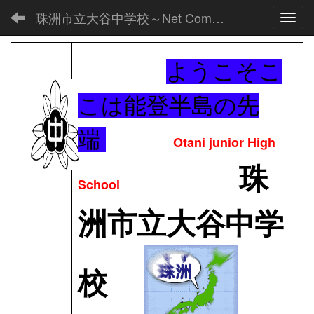
珠洲市立大谷中学校～Net Commons～
Toggl
ようこそこ
こは能登半島の先
端
Otani junior High
珠
School
洲市立大谷中学
校