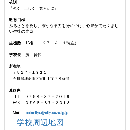
校訓
『強く 正しく 寛らかに』
教育目標
ふるさとを愛し、確かな学力を身につけ、心豊かでたくまし
い生徒の育成
生徒数
16名（Ｈ２７．４．１現在）
学校長
濱 育代
所在地
〒９２７－１３２１
石川県珠洲市大谷町１字７８番地
連絡先
TEL ０７６８－８７－２０１９
FAX ０７６８－８７－２０１８
ootanityu@city.suzu.lg.jp
Mail
学校周辺地図