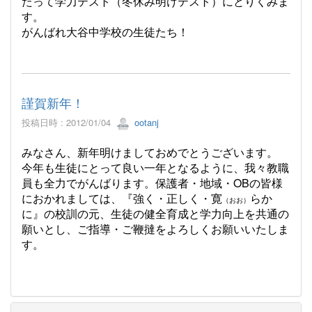
たって学力テスト（冬休み明けテスト）にとりくみま
す。
がんばれ大谷中学校の生徒たち！
謹賀新年！
投稿日時 : 2012/01/04
ootanj
みなさん、新年明けましておめでとうございます。
今年も生徒にとって良い一年となるように、我々教職
員も全力でがんばります。保護者・地域・OBの皆様
におかれましては、『強く・正しく・寛
らか
（おお）
に』の校訓の元、生徒の健全育成と学力向上を共通の
願いとし、ご指導・ご鞭撻をよろしくお願いいたしま
す。