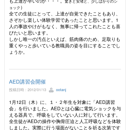
も上達が早いのか・・・。
驚きと安堵と、少しばかりのシ
）
ョック
全ての生徒にとって、上達が自覚できたこともあり、
さぞかし楽しい体験学習であったことと思います。1
人の事故やけがもなく、無事に帰ってこれたことも喜
びたいと思います。
しかし唯一の汚点といえば、筋肉痛のため、足取りも
重くやっと歩いている教職員の姿を目にすることでし
ょうか。
AED講習会開催
投稿日時 : 2012/01/13
ootanj
1月12日（木）に、１・２年生を対象に「AED講習
会」を行いました。AEDとは心臓に電気ショックを与
える器具で、呼吸をしていない人に対して行います。
全生徒がAEDの操作や胸骨圧迫と人工呼吸などを体験
しました。実際に行う場面がないことを祈る次第です