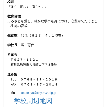
校訓
『強く 正しく 寛らかに』
教育目標
ふるさとを愛し、確かな学力を身につけ、心豊かでたくまし
い生徒の育成
生徒数
16名（Ｈ２７．４．１現在）
学校長
濱 育代
所在地
〒９２７－１３２１
石川県珠洲市大谷町１字７８番地
連絡先
TEL ０７６８－８７－２０１９
FAX ０７６８－８７－２０１８
ootanityu@city.suzu.lg.jp
Mail
学校周辺地図