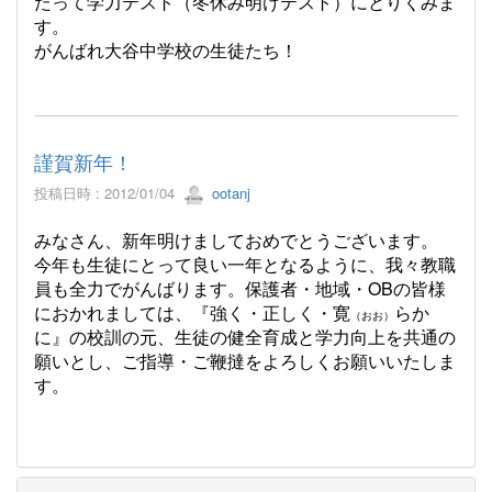
たって学力テスト（冬休み明けテスト）にとりくみま
す。
がんばれ大谷中学校の生徒たち！
謹賀新年！
投稿日時 : 2012/01/04
ootanj
みなさん、新年明けましておめでとうございます。
今年も生徒にとって良い一年となるように、我々教職
員も全力でがんばります。保護者・地域・OBの皆様
におかれましては、『強く・正しく・寛
らか
（おお）
に』の校訓の元、生徒の健全育成と学力向上を共通の
願いとし、ご指導・ご鞭撻をよろしくお願いいたしま
す。