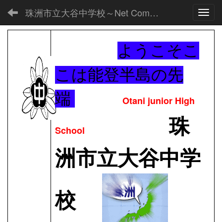
珠洲市立大谷中学校～Net Commons～
Toggl
ようこそこ
こは能登半島の先
端
Otani junior High
珠
School
洲市立大谷中学
校