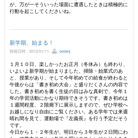
が、万が一そういった場面に遭遇したときは積極的に
行動を起こしてくださいね。
新学期、始まる！
投稿日時 : 2012/01/11
ootanj
１月１０日、楽しかったお正月（冬休み）も終わり、
いよいよ新学期が始まりました。掃除・始業式のあ
と、授業があり、そして今年初めての給食が終わると
午後からは「書き初め大会」と盛りだくさんの内容で
した。書き初めを書く生徒の目はみな真剣で、今年１
年の学習活動にかなり期待できそうです。書き初めは
１週間程度、２階廊下に展示しますので、ぜひ学校へ
お越しになり自由にご覧ください。ある学年では来週
晴れ間を見て、運動場で『左義長』を行う予定だそう
です。
今日から１・２年生が、明日から３年生が２日間にわ