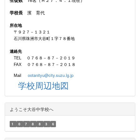
学校長
濱 育代
所在地
〒９２７－１３２１
石川県珠洲市大谷町１字７８番地
連絡先
TEL ０７６８－８７－２０１９
FAX ０７６８－８７－２０１８
ootanityu@city.suzu.lg.jp
Mail
学校周辺地図
ようこそ大谷中学校へ
1
0
7
8
8
3
6