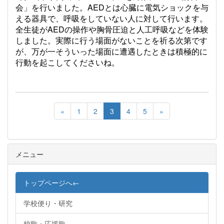
会」を行いました。AEDとは心臓に電気ショックを与
える器具で、呼吸をしていない人に対して行います。
全生徒がAEDの操作や胸骨圧迫と人工呼吸などを体験
しました。実際に行う場面がないことを祈る次第です
が、万が一そういった場面に遭遇したときは積極的に
行動を起こしてくださいね。
«
1
2
3
4
5
»
メニュー
トップページへ←
学校便り・研究
校歌・応援歌