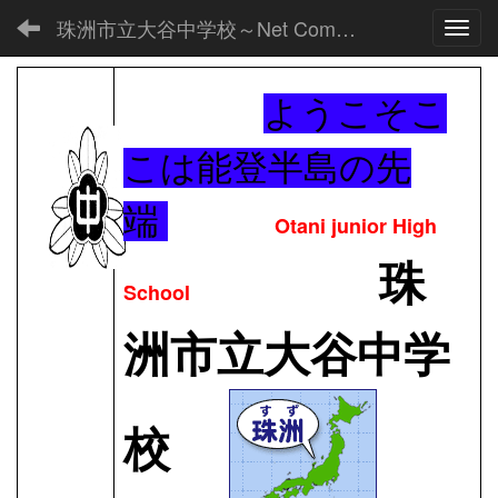
珠洲市立大谷中学校～Net Commons～
Toggl
ようこそこ
こは能登半島の先
端
Otani junior High
珠
School
洲市立大谷中学
校